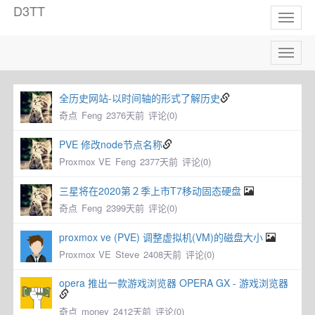
D3TT
Toggl
naviga
Toggl
naviga
全历史网站-以时间轴的形式了解历史
奇点
Feng
2376天前
评论(0)
PVE 修改node节点名称
Proxmox VE
Feng
2377天前
评论(0)
三星将在2020第２季上市T7移动固态硬盘
奇点
Feng
2399天前
评论(0)
proxmox ve (PVE) 调整虚拟机(VM)的磁盘大小
Proxmox VE
Steve
2408天前
评论(0)
opera 推出一款游戏浏览器 OPERA GX - 游戏浏览器
奇点
money
2412天前
评论(0)