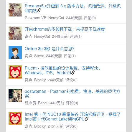
Proxmox5.x升级到 6.x 版本方法，包括改源、升级包
和内核
Proxmox VE
NerdyCat
2448天前
评论(0)
开启chrome的多线程下载，来提高下载速度
奇点
NerdyCat
2448天前
评论(1)
Online 3o 3欧 是什么意思?
奇点
Steve
2449天前
评论(1)
Fluent - 微软推出的设计系统，支持Web、
Windows、iOS、Android
奇点
Blocky
2449天前
评论(0)
postwoman - Postman的免费，快速，美观的替代方
案
程序员
Feng
2449天前
评论(0)
Intel 第十代 NUC10 寒霜峡谷 开箱拆解评测 - 搭载了
Intel第十代Comet Lake架构CPU
奇点
Blocky
2451天前
评论(0)