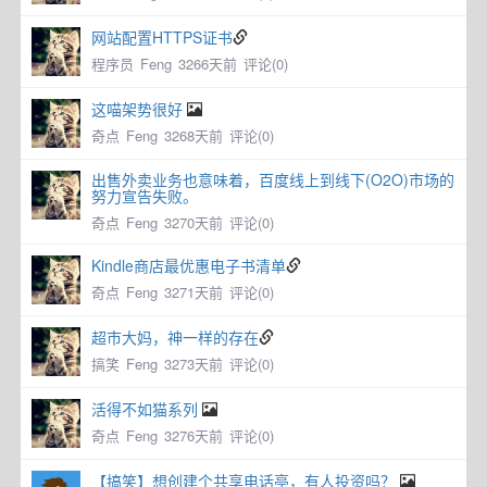
网站配置HTTPS证书
程序员
Feng
3266天前
评论(0)
这喵架势很好
奇点
Feng
3268天前
评论(0)
出售外卖业务也意味着，百度线上到线下(O2O)市场的
努力宣告失败。
奇点
Feng
3270天前
评论(0)
Kindle商店最优惠电子书清单
奇点
Feng
3271天前
评论(0)
超市大妈，神一样的存在
搞笑
Feng
3273天前
评论(0)
活得不如猫系列
奇点
Feng
3276天前
评论(0)
【搞笑】想创建个共享电话亭，有人投资吗？