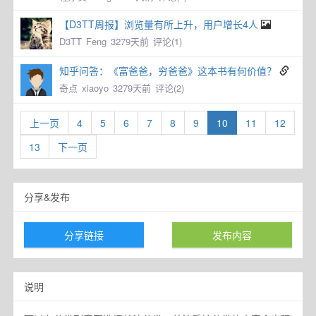
【D3TT周报】浏览量有所上升，用户增长4人
D3TT
Feng
3279天前
评论(1)
知乎问答：《富爸爸，穷爸爸》这本书有何价值？
奇点
xiaoyo
3279天前
评论(2)
上一页
4
5
6
7
8
9
10
11
12
13
下一页
分享&发布
分享链接
发布内容
说明