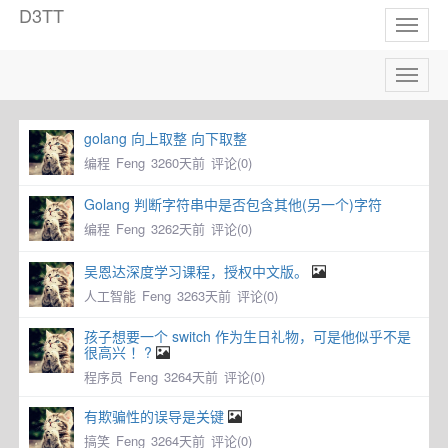
D3TT
Toggl
naviga
Toggl
naviga
golang 向上取整 向下取整
编程
Feng
3260天前
评论(0)
Golang 判断字符串中是否包含其他(另一个)字符
编程
Feng
3262天前
评论(0)
吴恩达深度学习课程，授权中文版。
人工智能
Feng
3263天前
评论(0)
孩子想要一个 switch 作为生日礼物，可是他似乎不是
很高兴 ！?
程序员
Feng
3264天前
评论(0)
有欺骗性的误导是关键
搞笑
Feng
3264天前
评论(0)