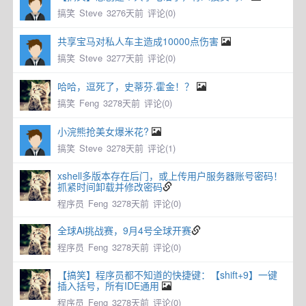
搞笑
Steve
3276天前
评论(0)
共享宝马对私人车主造成10000点伤害
搞笑
Steve
3277天前
评论(0)
哈哈，逗死了，史蒂芬.霍金！？
搞笑
Feng
3278天前
评论(0)
小浣熊抢美女爆米花?
搞笑
Steve
3278天前
评论(1)
xshell多版本存在后门，或上传用户服务器账号密码！
抓紧时间卸载并修改密码
程序员
Feng
3278天前
评论(0)
全球Ai挑战赛，9月4号全球开赛
程序员
Feng
3278天前
评论(0)
【搞笑】程序员都不知道的快捷键：【shift+9】一键
插入括号，所有IDE通用
程序员
Feng
3278天前
评论(0)