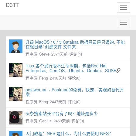
D3TT
Toggl
naviga
Toggl
naviga
升级 MacOS 10.15 Catalina 后根目录是只读的, 不能
在根目录/ 创建文件 文件夹
程序员
Steve
2374天前
评论(4)
linux 各个发行版本生命周期，包括Red Hat
Enterprise、CentOS、Ubuntu、Debian、SUSE
程序员
Feng
2418天前
评论(0)
postwoman - Postman的免费，快速，美观的替代方
案
程序员
Feng
2447天前
评论(0)
头条搜索站长平台有了吗？地址是多少
程序员
Genius
2453天前
评论(0)
入门教程：NFS 是什么，为什么要使用 NFS？