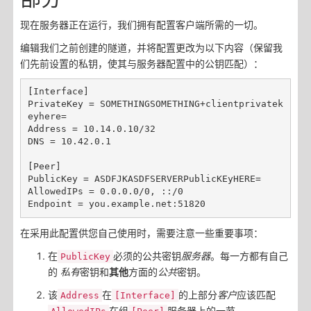
现在服务器正在运行，我们拥有配置客户端所需的一切。
编辑我们之前创建的隧道，并将配置更改为以下内容（保留我
们先前设置的私钥，使其与服务器配置中的公钥匹配）：
[Interface]

PrivateKey = SOMETHINGSOMETHING+clientprivatek
eyhere=

Address = 10.14.0.10/32

DNS = 10.42.0.1

[Peer]

PublicKey = ASDFJKASDFSERVERPublicKEyHERE=

AllowedIPs = 0.0.0.0/0, ::/0

在采用此配置供您自己使用时，需要注意一些重要事项：
在
必须的公共密钥
服务器
。每一方都有自己
PublicKey
的
私有
密钥和
其他
方面的
公共
密钥。
该
在
的上部分
客户
应该匹配
Address
[Interface]
在组
服务器上的一节。