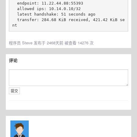
  endpoint: 11.22.44.88:55393

  allowed ips: 10.14.0.10/32

  latest handshake: 51 seconds ago

  transfer: 284.68 KiB received, 421.42 KiB se
程序员
Steve 发布于 2468天前 被查看 14276 次
评论
提交