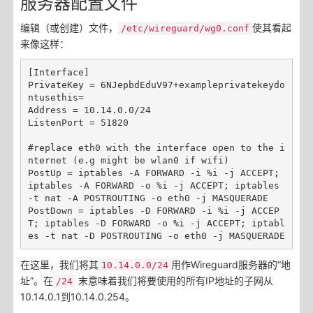
服务器配置文件
编辑（或创建）文件，
使其看起
/etc/wireguard/wg0.conf
来像这样：
[Interface]

PrivateKey = 6NJepbdEduV97+exampleprivatekeydo
ntusethis=

Address = 10.14.0.0/24

ListenPort = 51820

#replace eth0 with the interface open to the i
nternet (e.g might be wlan0 if wifi)

PostUp = iptables -A FORWARD -i %i -j ACCEPT; 
iptables -A FORWARD -o %i -j ACCEPT; iptables 
-t nat -A POSTROUTING -o eth0 -j MASQUERADE

PostDown = iptables -D FORWARD -i %i -j ACCEP
T; iptables -D FORWARD -o %i -j ACCEPT; iptabl
在这里，我们将其
用作Wireguard服务器的“地
10.14.0.0/24
址”。在
末意味着我们将要使用的所有IP地址的子网从
/24
10.14.0.1到10.14.0.254。