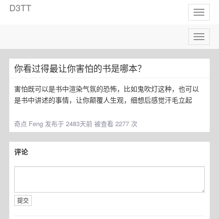
D3TT
Toggl
naviga
Toggl
naviga
你看过得最让你害怕的书是哪本？
害怕既可以是书中渲染气氛的恐怖，比如鬼吹灯这种，也可以
是书中讲述的事情，让你颠覆人生观，细想后感觉汗毛立起
奇点
Feng 发布于 2483天前 被查看 2277 次
评论
提交